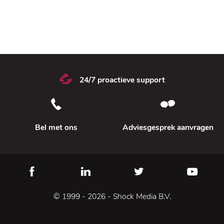
Innovatieve oplossingen
Duidelijke garanties
24/7 proactieve support
Deskundige ondersteuning
Bel met ons
Adviesgesprek aanvragen
© 1999 - 2026 - Shock Media B.V.